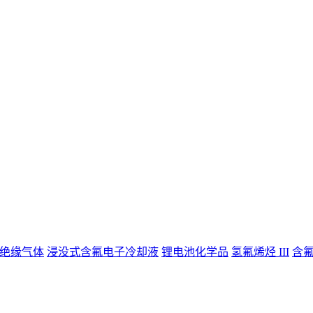
绝缘气体
浸没式含氟电子冷却液
锂电池化学品
氢氟烯烃 III
含