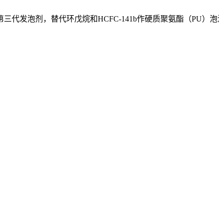
F3，作为第三代发泡剂，替代环戊烷和HCFC-141b作硬质聚氨酯