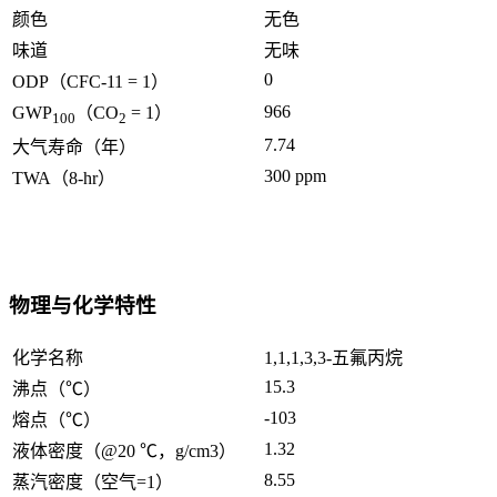
颜色
无色
味道
无味
0
ODP（CFC-11 = 1）
966
GWP
（CO
= 1）
100
2
7.74
大气寿命（年）
300 ppm
TWA（8-hr）
物理与化学特性
化学名称
1,1,1,3,3-五氟丙烷
15.3
沸点（℃）
-103
熔点（℃）
1.32
液体密度（@20 ℃，g/cm3）
8.55
蒸汽密度（空气=1）