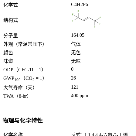
C4H2F6
化学式
结构式
164.05
分子量
外观（常温常压下）
气体
颜色
无色
味道
无味
0
ODP（CFC-11 = 1）
26
GWP
（CO
= 1）
100
2
121
大气寿命（天）
400 ppm
TWA（8-hr）
物理与化学特性
化学名称
反式1,1,1,4,4,4-六氟-2-丁烯