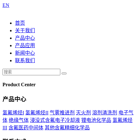
EN
首页
关于我们
产品中心
产品应用
新闻中心
联系我们
Product Center
产品中心
氢氟烯烃I
氢氟烯烃II
气雾推进剂
灭火剂
溶剂清洗剂
电子气
体
绝缘气体
浸没式含氟电子冷却液
锂电池化学品
氢氟烯烃
III
含氟医药中间体
其他含氟精细化学品