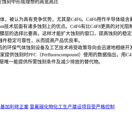
在蚀刻中形成理想的高宽高比
气体，被认为具有竞争优势，尤其是C4F6。C4F6用作半导体级
在0.13um技术层面有诸多蚀刻上的优点。C4F6有比C4F8更高
％左右，键膜层的选择比要高，这样才能扩大蚀刻的窗口，提高蚀刻
D和器件稳定可靠性，从而提高产品优良率。
环保气体蚀刻设备及工艺技术将受政策导向会迅速地相继开发出来
供蚀刻时PFC（Perfluorocompound）使用的数据指出，
6可能是唯一能提供所需蚀刻条件及减少排放的替代物。
准基加利修正案
氢氟碳化物化工生产建设项目受严格控制