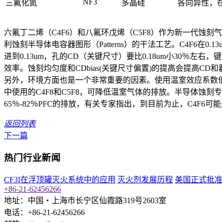
NF3
三氟化氮
多晶硅
各向异性，
六氟丁二烯（C4F6）和八氟环戊烯（C5F8）作为新一代蚀刻
利蚀刻半导体电容器图形（Patterns）的干法工艺。C4F6
进到0.13um，孔的CD（关键尺寸）要比0.18um小30
效率。蚀刻均匀度和CDbias(关键尺寸偏置)的提高会提高C
另外，环境方面也是一个非常重要的因素。使用温室效应系数低的
中使用的C4F8和C5F8，可降低温室气体的排放。半导体蚀刻专家提
65％-82％PFC的排放，有关专家指出，到目前为止，C4F
返回列表
下一篇
热门行业新闻
CF3I在浮顶罐灭火系统中的应用
灭火剂发展历程
美国正式批
+86-21-62456266
地址：中国‧上海市长宁区仙霞路319号2603室
电话：+86-21-62456266