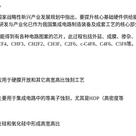
。
“十三五”国家战略性新兴产业发展规划中指出，要提升核心基础硬件
体的研发与产业化已作为我国集成电路制造装备及成套工艺的核心
才能得到有各种电路图案的芯片，此过程包括外延、成膜、掺杂
HF3、CH2F2、CH3F、C2F6、c-C4F8、C4F6、C5
应用于硬膜开放和其它高宽高比蚀刻工艺
主要用于集成电路中的等离子蚀刻，尤其是HDP（高密度等
。
在硅和氧化硅中形成高宽高比