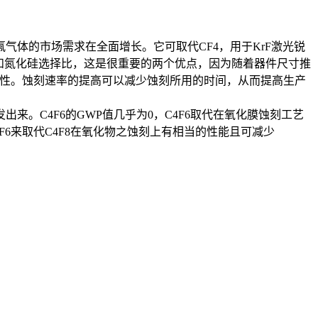
含氟气体的市场需求在全面增长。它可取代CF4，用于KrF激光锐
的对光阻和氮化硅选择比，这是很重要的两个优点，因为随着器件尺寸推
的稳定性。蚀刻速率的提高可以减少蚀刻所用的时间，从而提高生产
。C4F6的GWP值几乎为0，C4F6取代在氧化膜蚀刻工艺
用C4F6来取代C4F8在氧化物之蚀刻上有相当的性能且可减少