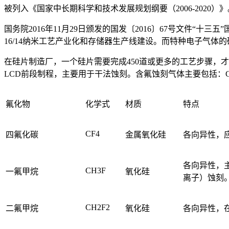
被列入《国家中长期科学和技术发展规划纲要（2006-2020）》
国务院2016年11月29日颁发的国发〔2016〕67号文件
16/14纳米工艺产业化和存储器生产线建设。而特种电子气
在硅片制造厂，一个硅片需要完成450道或更多的工艺步骤，
LCD前段制程，主要用于干法蚀刻。含氟蚀刻气体主要包括：CF4、C
氟化物
化学式
材质
特点
CF4
四氟化碳
金属氧化硅
各向异性，
各向异性，
CH3F
一氟甲烷
氧化硅
离子）蚀刻
CH2F2
二氟甲烷
氧化硅
各向异性，