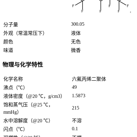
300.05
分子量
外观（常温常压下）
液体
颜色
无色
味道
微香
物理与化学特性
化学名称
六氟丙烯二聚体
49
沸点（℃）
1.5873
液体密度（@20 ℃，g/cm3）
饱和蒸气压（@25 ℃，
215
mmHg）
水中溶解度（@20 ℃）
不溶
0.1
闪点（℃）