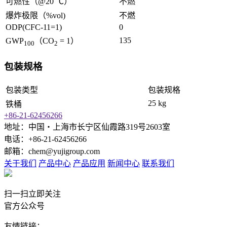
可燃性（@20 ℃）
不燃
爆炸极限（%vol)
不燃
ODP(CFC-11=1)
0
135
GWP
（CO
= 1）
100
2
包装规格
包装类型
包装规格
25 kg
铁桶
+86-21-62456266
地址：中国‧上海市长宁区仙霞路319号2603室
电话：+86-21-62456266
邮箱：chem@yujigroup.com
关于我们
产品中心
产品应用
新闻中心
联系我们
扫一扫立即关注
官方公众号
友情链接：