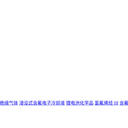
绝缘气体
浸没式含氟电子冷却液
锂电池化学品
氢氟烯烃 III
含