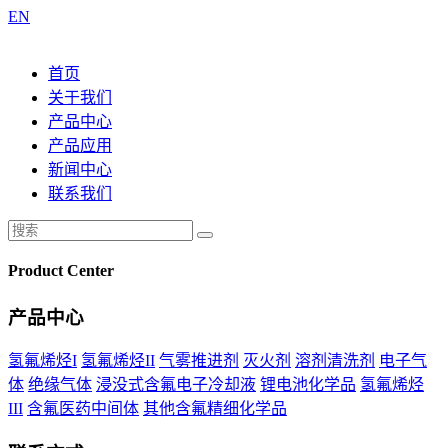
EN
首页
关于我们
产品中心
产品应用
新闻中心
联系我们
Product Center
产品中心
氢氟烯烃I
氢氟烯烃II
气雾推进剂
灭火剂
溶剂清洗剂
电子气
体
绝缘气体
浸没式含氟电子冷却液
锂电池化学品
氢氟烯烃
III
含氟医药中间体
其他含氟精细化学品