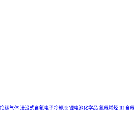
绝缘气体
浸没式含氟电子冷却液
锂电池化学品
氢氟烯烃 III
含