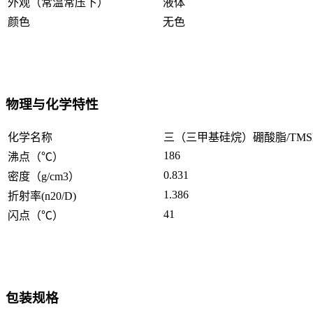
外观（常温常压下）
液体
颜色
无色
物理与化学特性
化学名称
三（三甲基硅烷）硼酸脂/TMS
186
沸点（℃）
0.831
密度（g/cm3）
1.386
折射率(n20/D)
41
闪点（℃）
包装规格