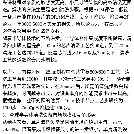
先进制程对杂质的敏感度更高，小尺寸污染物的高效清洗更困
难。解决的方法主要是增加清洗步骤。根据ACM评估，假设
一条月产能在10万片的DRAM产线，良率下降1%，将会导致
企业一年3000-5000万美元的损失。所以企业为了提高良率，
必然会采用更多的清洗次数。
随着半导体技术的不断进步，半导体器件集成度不断提高，清
洗的步骤大幅提高。90nm的芯片清洗工艺约90道，到了20nm
清洗工艺达到215道。随着芯片进入16nm以及7nm以下，清洗
工艺的道数将会加速增长。
以海力士内存为例，28nm制程中总共需要500-600个工艺，清
洗工艺有近200道（其中核心的清洗工艺有40-50道）。随着制
程先进工艺越来越先进，在20nm之后，所需的清洗步数会越
来越多，时间越来越长，对设备本身的性能要求也越来越高。
根据立鼎产业研究网的估算，16nm技术节点工艺步骤约为
1000步，7nm技术将超过1500步。
3、全球半导体清洗设备市场规模和竞争形势
从结构来看，单片清洗设备是目前市场的绝对主流，占比
74.63%。随着集成电路特征尺寸的进一步缩小，单片清洗设