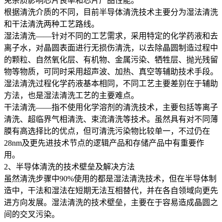
免杂质影响芯片良率和芯片产品性能。
根据清洗介质的不同，目前半导体清洗技术主要分为湿法清洗
和干法清洗两种工艺路线。
湿法清洗——针对不同的工艺需求，采用特定的化学药液和去
离子水，对晶圆表面进行无损伤清洗，以去除晶圆制造过程中
的颗粒、自然氧化层、有机物、金属污染、牺牲层、抛光残留
物等物质，可同时采用超声波、加热、真空等辅助技术手段。
湿法清洗过程化学药液基本相同，不同工艺主要差别在于辅助
方法，也是湿法清洗工艺的主要难点。
干法清洗——指不使用化学溶剂的清洗技术，主要包括等离子
清洗、超临界气相清洗、束流清洗等技术。虽然具有对不同薄
膜有高选择比的优点，但可清洗污染物比较单一，不过仍在
28nm及更先进技术节点的逻辑产品和存储产品中有重要作
用。
2、半导体清洗的技术壁垒及解决方法
虽然清洗步骤中90%使用的都是湿法清洗技术，但在半导体制
造中，干法和湿法在短期无法互相替代，并在各自领域向更先
进方向发展。湿法清洗的技术壁垒，主要在于容易造成晶圆之
间的交叉污染。