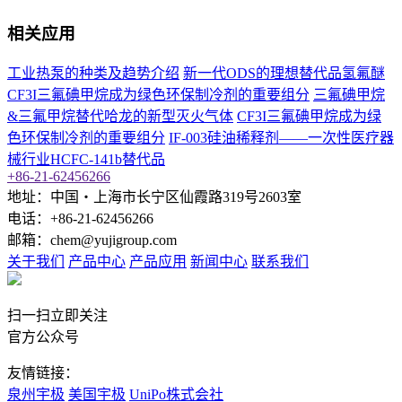
相关应用
工业热泵的种类及趋势介绍
新一代ODS的理想替代品氢氟醚
CF3I三氟碘甲烷成为绿色环保制冷剂的重要组分
三氟碘甲烷
&三氟甲烷替代哈龙的新型灭火气体
CF3I三氟碘甲烷成为绿
色环保制冷剂的重要组分
IF-003硅油稀释剂——一次性医疗器
械行业HCFC-141b替代品
+86-21-62456266
地址：中国‧上海市长宁区仙霞路319号2603室
电话：+86-21-62456266
邮箱：chem@yujigroup.com
关于我们
产品中心
产品应用
新闻中心
联系我们
扫一扫立即关注
官方公众号
友情链接：
泉州宇极
美国宇极
UniPo株式会社