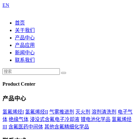
EN
首页
关于我们
产品中心
产品应用
新闻中心
联系我们
Product Center
产品中心
氢氟烯烃I
氢氟烯烃II
气雾推进剂
灭火剂
溶剂清洗剂
电子气
体
绝缘气体
浸没式含氟电子冷却液
锂电池化学品
氢氟烯烃
III
含氟医药中间体
其他含氟精细化学品