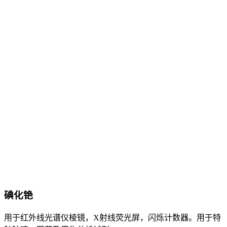
碘化铯
用于红外线光谱仪棱镜，X射线荧光屏，闪烁计数器。用于特