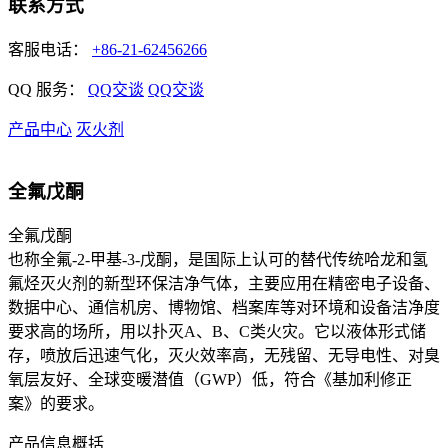
联系方式
客服电话：
+86-21-62456266
QQ 服务：
QQ交谈
QQ交谈
产品中心
灭火剂
全氟戊酮
全氟戊酮
也称全氟-2-甲基-3-戊酮，是国际上认可的替代传统哈龙和氢
氟烃灭火剂的新型环保洁净气体，主要应用在精密电子设备、
数据中心、通信机房、博物馆、档案库等对环境和设备洁净度
要求高的场所，用以扑灭A、B、C类火灾。它以液体形式储
存，喷放后迅速气化，灭火效率高，无残留、无导电性、对臭
氧层友好、全球变暖潜值（GWP）低，符合《基加利修正
案》的要求。
产品信息概括