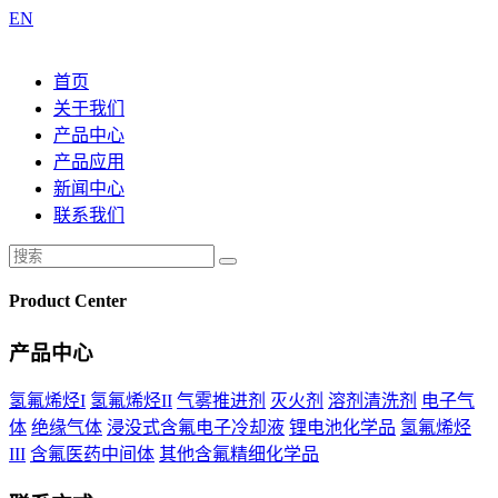
EN
首页
关于我们
产品中心
产品应用
新闻中心
联系我们
Product Center
产品中心
氢氟烯烃I
氢氟烯烃II
气雾推进剂
灭火剂
溶剂清洗剂
电子气
体
绝缘气体
浸没式含氟电子冷却液
锂电池化学品
氢氟烯烃
III
含氟医药中间体
其他含氟精细化学品