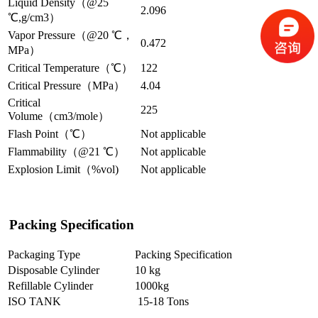
Liquid Density（@25
2.096
℃,g/cm3）
Vapor Pressure（@20 ℃，
0.472
MPa）
Critical Temperature（℃）
122
Critical Pressure（MPa）
4.04
Critical
225
Volume（cm3/mole）
Flash Point（℃）
Not applicable
Flammability（@21 ℃）
Not applicable
Explosion Limit（%vol)
Not applicable
Packing Specification
Packaging Type
Packing Specification
Disposable Cylinder
10 kg
Refillable Cylinder
1000kg
ISO TANK
15-18 Tons