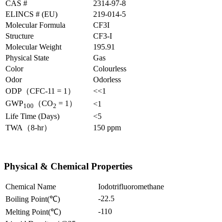
CAS #
2314-97-8
ELINCS # (EU)
219-014-5
Molecular Formula
CF3I
Structure
CF3-I
Molecular Weight
195.91
Physical State
Gas
Color
Colourless
Odor
Odorless
ODP（CFC-11 = 1）
<<1
GWP
（CO
= 1）
<1
100
2
Life Time (Days)
<5
TWA（8-hr）
150 ppm
Physical & Chemical Properties
Chemical Name
Iodotrifluoromethane
-22.5
Boiling Point(℃)
-110
Melting Point(℃)