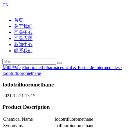
EN
首页
关于我们
产品中心
产品应用
新闻中心
联系我们
新闻中心
Fluorinated Pharmaceutical & Pesticide Intermediates>
Iodotrifluoromethane
Iodotrifluoromethane
2021-12-21 13:15
Product Description
Chemical Name
Iodotrifluoromethane
Synonyms
Trifluoroiodomethane