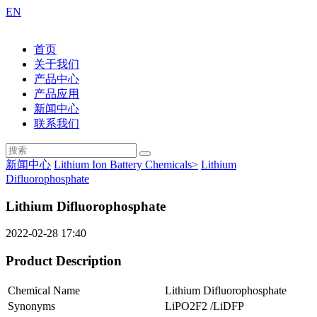
EN
首页
关于我们
产品中心
产品应用
新闻中心
联系我们
新闻中心
Lithium Ion Battery Chemicals>
Lithium
Difluorophosphate
Lithium Difluorophosphate
2022-02-28 17:40
Product Description
Chemical Name
Lithium Difluorophosphate
Synonyms
LiPO2F2 /LiDFP