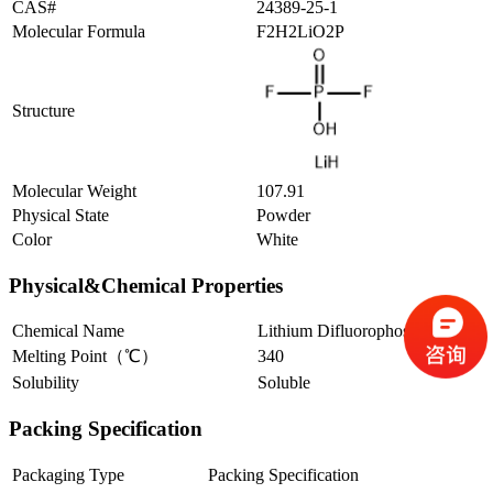
CAS#
24389-25-1
Molecular Formula
F2H2LiO2P
Structure
Molecular Weight
107.91
Physical State
Powder
Color
White
Physical&Chemical Properties
Chemical Name
Lithium Difluorophosphate
Melting Point（℃）
340
Solubility
Soluble
Packing Specification
Packaging Type
Packing Specification