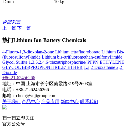
Drum
10 kg
返回列表
上一篇
下一篇
热门Lithium Ion Battery Chemicals
4-Fluoro-1,3-dioxolan-2-one
Lithium tetrafluoroborate
Lithium Bis-
(fluorosulfonyl)imide
Lithium bis-(trifluoromethan-esulfonyl)imide
Glycol Sulfite
1,3,5,2,4,6-triazatriphosphorine/ PFPN
ETHYLENE
GLYCOL BIS(PROPIONITRILE) ETHER
1,3,2-Dioxathane 2,2-
Dioxide
+86-21-62456266
地址：中国‧上海市长宁区仙霞路319号2603室
电话：+86-21-62456266
邮箱：chem@yujigroup.com
关于我们
产品中心
产品应用
新闻中心
联系我们
扫一扫立即关注
官方公众号