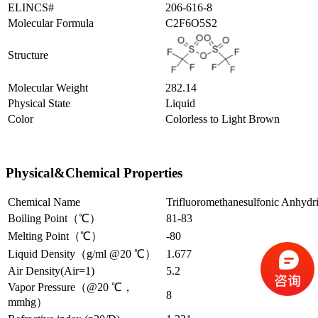
ELINCS#
206-616-8
Molecular Formula
C2F6O5S2
Structure
Molecular Weight
282.14
Physical State
Liquid
Color
Colorless to Light Brown
Physical&Chemical Properties
Chemical Name
Trifluoromethanesulfonic Anhydr
Boiling Point（℃）
81-83
Melting Point（℃）
-80
Liquid Density（g/ml @20 ℃）
1.677
Air Density(Air=1)
5.2
Vapor Pressure（@20 ℃，
8
mmhg）