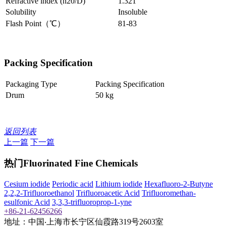
Refractive index (n20/D)
1.321
Solubility
Insoluble
Flash Point（℃）
81-83
Packing Specification
Packaging Type
Packing Specification
Drum
50 kg
返回列表
上一篇
下一篇
热门Fluorinated Fine Chemicals
Cesium iodide
Periodic acid
Lithium iodide
Hexafluoro-2-Butyne
2,2,2-Trifluoroethanol
Trifluoroacetic Acid
Trifluoromethan-
esulfonic Acid
3,3,3-trifluoroprop-1-yne
+86-21-62456266
地址：中国‧上海市长宁区仙霞路319号2603室