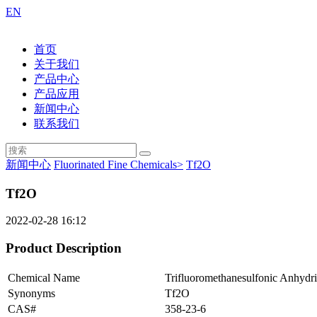
EN
首页
关于我们
产品中心
产品应用
新闻中心
联系我们
新闻中心
Fluorinated Fine Chemicals>
Tf2O
Tf2O
2022-02-28 16:12
Product Description
Chemical Name
Trifluoromethanesulfonic Anhydr
Synonyms
Tf2O
CAS#
358-23-6