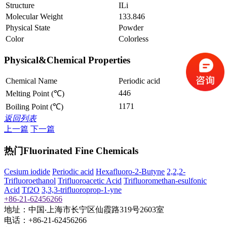
Structure
ILi
Molecular Weight
133.846
Physical State
Powder
Color
Colorless
Physical&Chemical Properties
Chemical Name
Periodic acid
446
Melting Point (℃)
1171
Boiling Point (℃)
返回列表
上一篇
下一篇
热门Fluorinated Fine Chemicals
Cesium iodide
Periodic acid
Hexafluoro-2-Butyne
2,2,2-
Trifluoroethanol
Trifluoroacetic Acid
Trifluoromethan-esulfonic
Acid
Tf2O
3,3,3-trifluoroprop-1-yne
+86-21-62456266
地址：中国‧上海市长宁区仙霞路319号2603室
电话：+86-21-62456266