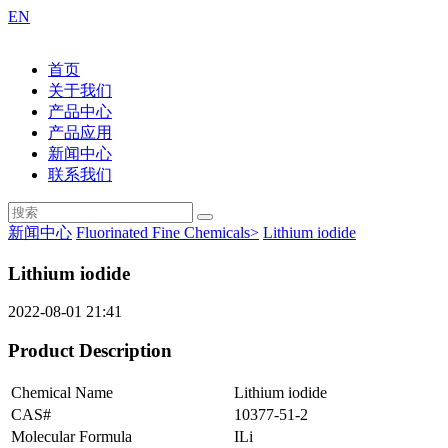
EN
首页
关于我们
产品中心
产品应用
新闻中心
联系我们
新闻中心
Fluorinated Fine Chemicals>
Lithium iodide
Lithium iodide
2022-08-01 21:41
Product Description
Chemical Name
Lithium iodide
CAS#
10377-51-2
Molecular Formula
ILi