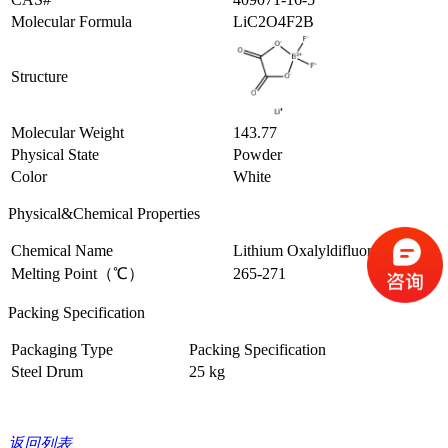
Molecular Formula
LiC2O4F2B
Structure
Molecular Weight
143.77
Physical State
Powder
Color
White
Physical&Chemical Properties
Chemical Name
Lithium Oxalyldifluoroborate
Melting Point（℃）
265-271
Packing Specification
Packaging Type
Packing Specification
Steel Drum
25 kg
返回列表