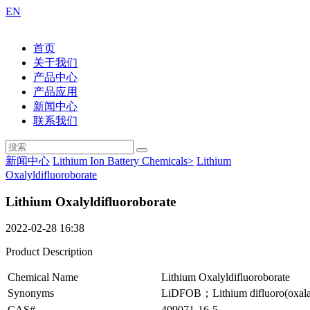
EN
首页
关于我们
产品中心
产品应用
新闻中心
联系我们
新闻中心
Lithium Ion Battery Chemicals>
Lithium
Oxalyldifluoroborate
Lithium Oxalyldifluoroborate
2022-02-28 16:38
Product Description
Chemical Name
Lithium Oxalyldifluoroborate
Synonyms
LiDFOB；Lithium difluoro(oxalat
CAS#
409071-16-5