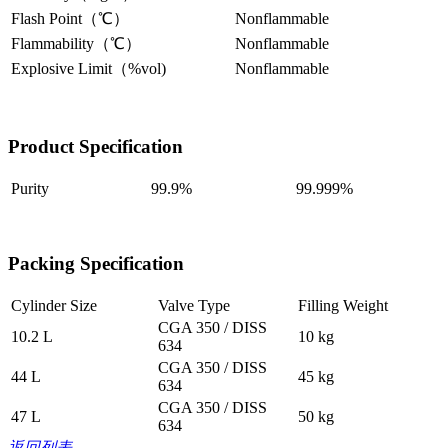
Flash Point（℃）
Nonflammable
Flammability（℃）
Nonflammable
Explosive Limit（%vol)
Nonflammable
Product Specification
Purity
99.9%
99.999%
Packing Specification
Cylinder Size
Valve Type
Filling Weight
CGA 350 / DISS
10.2 L
10 kg
634
CGA 350 / DISS
44 L
45 kg
634
CGA 350 / DISS
47 L
50 kg
634
返回列表