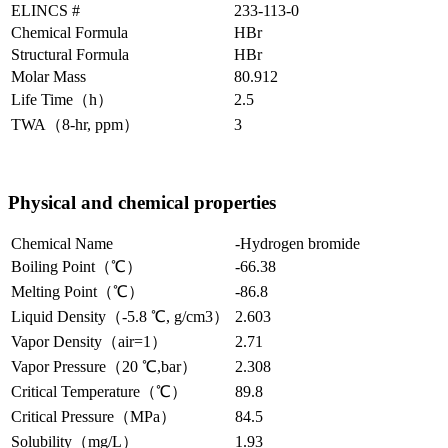
ELINCS #
233-113-0
Chemical Formula
HBr
Structural Formula
HBr
Molar Mass
80.912
Life Time（h）
2.5
TWA（8-hr, ppm）
3
Physical and chemical properties
Chemical Name
-Hydrogen bromide
Boiling Point（℃）
-66.38
Melting Point（℃）
-86.8
Liquid Density（-5.8 ℃, g/cm3）
2.603
Vapor Density（air=1）
2.71
Vapor Pressure（20 ℃,bar）
2.308
Critical Temperature（℃）
89.8
Critical Pressure（MPa）
84.5
Solubility（mg/L）
1.93