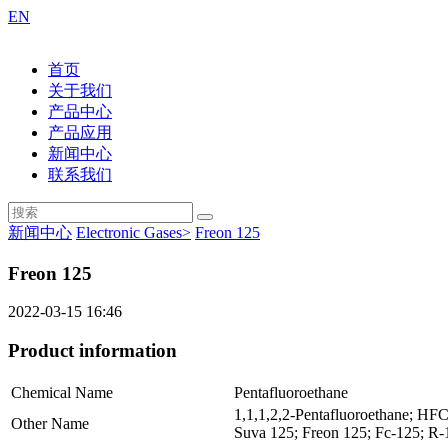
EN
首页
关于我们
产品中心
产品应用
新闻中心
联系我们
新闻中心
Electronic Gases>
Freon 125
Freon 125
2022-03-15 16:46
Product information
Chemical Name
Pentafluoroethane
1,1,1,2,2-Pentafluoroethane; HF
Other Name
Suva 125; Freon 125; Fc-125; R-