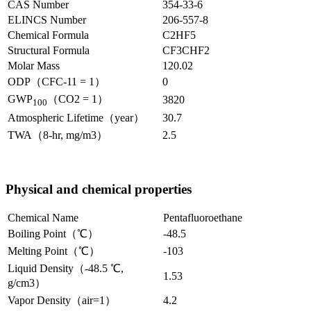
CAS Number
354-33-6
ELINCS Number
206-557-8
Chemical Formula
C2HF5
Structural Formula
CF3CHF2
Molar Mass
120.02
ODP（CFC-11 = 1）
0
GWP
（CO2 = 1）
3820
100
Atmospheric Lifetime（year）
30.7
TWA（8-hr, mg/m3）
2.5
Physical and chemical properties
Chemical Name
Pentafluoroethane
Boiling Point（℃）
-48.5
Melting Point（℃）
-103
Liquid Density（-48.5 ℃,
1.53
g/cm3）
Vapor Density（air=1）
4.2