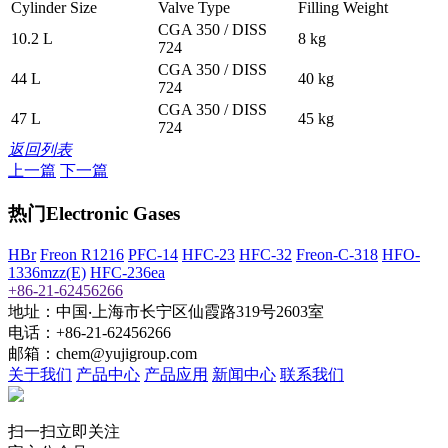
Cylinder Size
Valve Type
Filling Weight
CGA 350 / DISS
10.2 L
8 kg
724
CGA 350 / DISS
44 L
40 kg
724
CGA 350 / DISS
47 L
45 kg
724
返回列表
上一篇
下一篇
热门Electronic Gases
HBr
Freon R1216
PFC-14
HFC-23
HFC-32
Freon-C-318
HFO-
1336mzz(E)
HFC-236ea
+86-21-62456266
地址：中国‧上海市长宁区仙霞路319号2603室
电话：+86-21-62456266
邮箱：chem@yujigroup.com
关于我们
产品中心
产品应用
新闻中心
联系我们
扫一扫立即关注