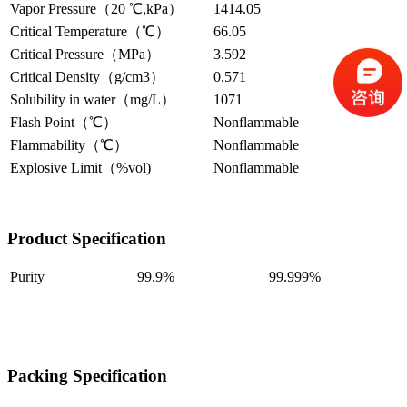
Vapor Pressure（20 ℃,kPa）
1414.05
Critical Temperature（℃）
66.05
Critical Pressure（MPa）
3.592
Critical Density（g/cm3）
0.571
Solubility in water（mg/L）
1071
Flash Point（℃）
Nonflammable
Flammability（℃）
Nonflammable
Explosive Limit（%vol)
Nonflammable
Product Specification
Purity
99.9%
99.999%
Packing Specification