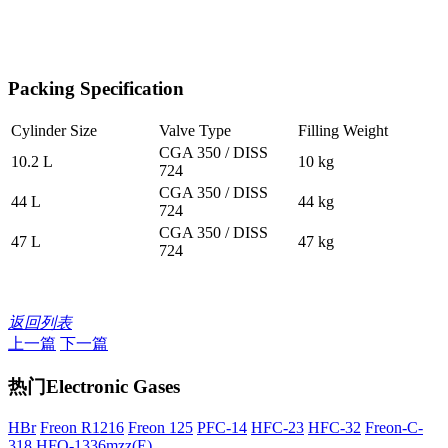
Packing Specification
Cylinder Size
Valve Type
Filling Weight
CGA 350 / DISS
10.2 L
10 kg
724
CGA 350 / DISS
44 L
44 kg
724
CGA 350 / DISS
47 L
47 kg
724
返回列表
上一篇
下一篇
热门Electronic Gases
HBr
Freon R1216
Freon 125
PFC-14
HFC-23
HFC-32
Freon-C-
318
HFO-1336mzz(E)